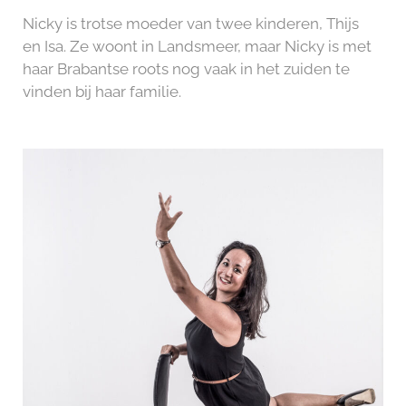
Nicky is trotse moeder van twee kinderen, Thijs
en Isa. Ze woont in Landsmeer, maar Nicky is met
haar Brabantse roots nog vaak in het zuiden te
vinden bij haar familie.