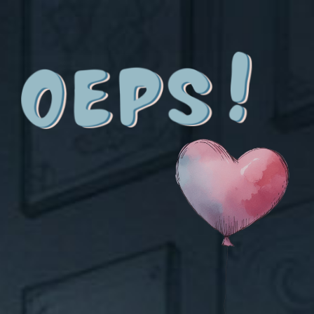
1
6
e
n
1
7
m
e
i
2
0
2
6