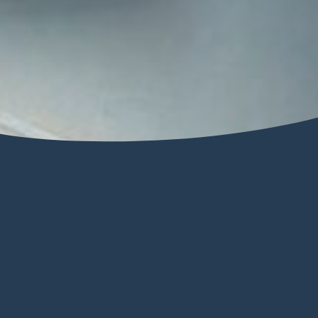
In 2026 geven we onze leerlingen weer de kans
om in een professioneel theater op het podium
te staan, een fantastische boost voor het
zelfvertrouwen van de dansers en een
geweldige herinnering voor later. Wie wil er nou
niet deel uitmaken van onze professionele
voorstellingen
?