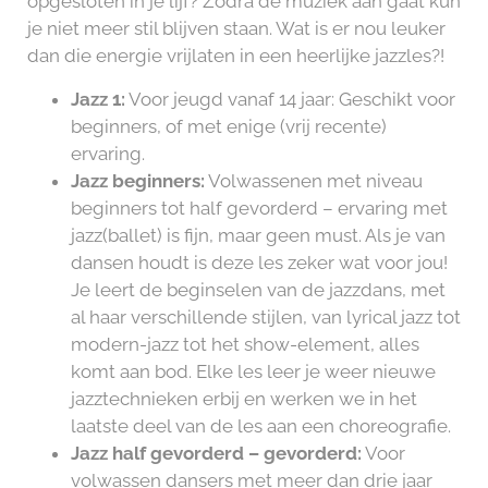
opgesloten in je lijf? Zodra de muziek aan gaat kun
je niet meer stil blijven staan. Wat is er nou leuker
dan die energie vrijlaten in een heerlijke jazzles?!
Jazz 1:
Voor jeugd vanaf 14 jaar: Geschikt voor
beginners, of met enige (vrij recente)
ervaring.
Jazz beginners:
Volwassenen met niveau
beginners tot
half gevorderd –
ervaring met
jazz(ballet) is fijn, maar geen must. Als je van
dansen houdt is deze les zeker wat voor jou!
Je leert de beginselen van de jazzdans, met
al haar verschillende stijlen, van lyrical jazz tot
modern-jazz tot het show-element, alles
komt aan bod. Elke les leer je weer nieuwe
jazztechnieken erbij en werken we in het
laatste deel van de les aan een choreografie.
Jazz half gevorderd – gevorderd:
Voor
volwassen dansers met meer dan drie jaar