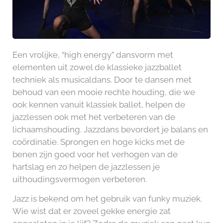
Een vrolijke, “high energy” dansvorm met
elementen uit zowel de klassieke jazzballet
techniek als musicaldans. Door te dansen met
behoud van een mooie rechte houding, die we
ook kennen vanuit klassiek ballet, helpen de
jazzlessen ook met het verbeteren van de
lichaamshouding. Jazzdans bevordert je balans en
coördinatie. Sprongen en hoge kicks met de
benen zijn goed voor het verhogen van de
hartslag en zo helpen de jazzlessen je
uithoudingsvermogen verbeteren.
Jazz is bekend om het gebruik van funky muziek.
Wie wist dat er zoveel gekke energie zat